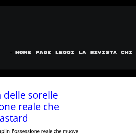
Home Page
Leggi la rivista
chi
 delle sorelle
ione reale che
astard
aplin: l'ossessione reale che muove