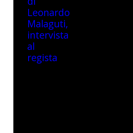
di
Leonardo
Malaguti,
intervista
al
regista
Oltre
il
mito
materno:
Tua
Madre
di
Leonardo
Malaguti,
intervista